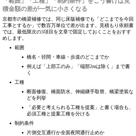
「範囲」「工種」「制約条件」をこう書けば見
積金額の差が一気に小さくなる
京都市の橋梁補修では、同じ床版補修でも「どこまでを今回
工事とするか」で数百万単位で差が出ます。見積もり依頼書
では、最低限次の3項目を文章で固定しておくことをおすす
めします。
範囲
橋名・径間・車線・歩道のどこまでか
例えば「上部工のみ」「端部2mは除く」まで書
く
工種
断面修復、橋面防水、伸縮継手取替、橋梁塗装な
どを列挙
「必要と考えられる工種を提案」と書く場合も、
必須工種と提案工種を分ける
制約条件
片側交互通行か全面夜間通行止めか