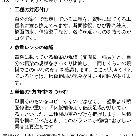
3ステップで使うと精度が上がります。
工種の対応付け
自分の案件で想定している工種を、資料に出てくる工
種名に置き換えてみます。断面修復、ひび割れ注入、
橋面防水、伸縮継手など、名称が近いものを拾うのが
コツです。
数量レンジの確認
資料に載っている橋梁の規模（支間長、幅員）と、自
分の橋梁の規模をざっくり比較し、「同じくらいの規
模でこのm2なのか」を確認します。ここが大きくずれ
ているときは、損傷範囲の読みが甘い可能性がありま
す。
単価の“方向性”をつかむ
単価そのものをコピーするのではなく、「塗装より断
面修復が重い」「床版補修より仮設足場が効いてい
る」といった、工種間の重みづけを把握します。見積
書を横に並べたとき、このバランスが極端におかしい
業者は要注意です。