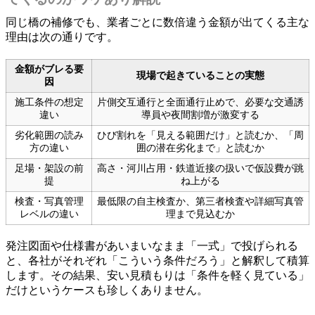
同じ橋の補修でも、業者ごとに数倍違う金額が出てくる主な
理由は次の通りです。
金額がブレる要
現場で起きていることの実態
因
施工条件の想定
片側交互通行と全面通行止めで、必要な交通誘
違い
導員や夜間割増が激変する
劣化範囲の読み
ひび割れを「見える範囲だけ」と読むか、「周
方の違い
囲の潜在劣化まで」と読むか
足場・架設の前
高さ・河川占用・鉄道近接の扱いで仮設費が跳
提
ね上がる
検査・写真管理
最低限の自主検査か、第三者検査や詳細写真管
レベルの違い
理まで見込むか
発注図面や仕様書があいまいなまま「一式」で投げられる
と、各社がそれぞれ「こういう条件だろう」と解釈して積算
します。その結果、安い見積もりは「条件を軽く見ている」
だけというケースも珍しくありません。