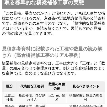
取る標準的な橋梁補修工事の実態
「この見積、妥当なのか？」と悩むとき、いちばん冷静な指
標になってくれるのが、京都市や近畿地方整備局の公開資料
です。単価表を丸のみするのではなく、「標準的な橋梁補修
とはどういう姿か」を読み解くことで、民間も含めた見積
の“筋の良さ”が見えてきます。
見積参考資料に記載された工種や数量の読み解
き方（高倉橋補修工事のリアル事例）
橋梁補修の見積参考資料では、工事は大きく「工種」と「数
量」の組み合わせで整理されます。例えば高倉橋補修のよう
な案件では、次のような並び方になります。
数量の単位
区分
代表的な工種例
見るべきポイント
の例
上部工
断面修復、ひび割
m2、m、箇
損傷範囲と数量の整合
補修
れ注入
所
性
表面保
橋梁塗装、表面被
塗替えか新設かで仕様