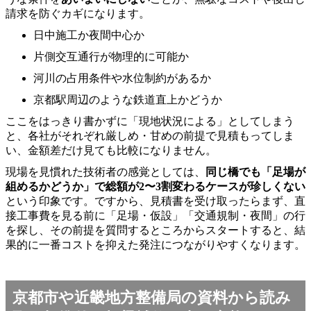
請求を防ぐカギになります。
日中施工か夜間中心か
片側交互通行が物理的に可能か
河川の占用条件や水位制約があるか
京都駅周辺のような鉄道直上かどうか
ここをはっきり書かずに「現地状況による」としてしまう
と、各社がそれぞれ厳しめ・甘めの前提で見積もってしま
い、金額差だけ見ても比較になりません。
現場を見慣れた技術者の感覚としては、
同じ橋でも「足場が
組めるかどうか」で総額が2〜3割変わるケースが珍しくない
という印象です。ですから、見積書を受け取ったらまず、直
接工事費を見る前に「足場・仮設」「交通規制・夜間」の行
を探し、その前提を質問するところからスタートすると、結
果的に一番コストを抑えた発注につながりやすくなります。
京都市や近畿地方整備局の資料から読み