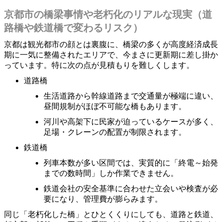
京都市の橋梁事情や老朽化のリアルな現実（道
路橋や鉄道橋で変わるリスク）
京都は観光都市の顔とは裏腹に、橋梁の多くが高度経済成長
期に一気に整備されたエリアで、今まさに更新期に差し掛か
っています。特に次の点が見積もりを難しくします。
道路橋
生活道路から幹線道路まで交通量が極端に違い、
昼間規制がほぼ不可能な橋もあります。
河川や高架下に民家が迫っているケースが多く、
足場・クレーンの配置が制限されます。
鉄道橋
列車本数が多い区間では、実質的に「終電～始発
までの数時間」しか作業できません。
鉄道会社の安全基準に合わせた立会いや検査が必
要になり、管理費が膨らみます。
同じ「老朽化した橋」とひとくくりにしても、道路と鉄道、