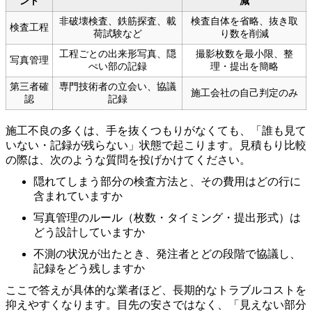
ント
減
非破壊検査、鉄筋探査、載
検査自体を省略、抜き取
検査工程
荷試験など
り数を削減
工程ごとの出来形写真、隠
撮影枚数を最小限、整
写真管理
ぺい部の記録
理・提出を簡略
第三者確
専門技術者の立会い、協議
施工会社の自己判定のみ
認
記録
施工不良の多くは、手を抜くつもりがなくても、「誰も見て
いない・記録が残らない」状態で起こります。見積もり比較
の際は、次のような質問を投げかけてください。
隠れてしまう部分の検査方法と、その費用はどの行に
含まれていますか
写真管理のルール（枚数・タイミング・提出形式）は
どう設計していますか
不測の状況が出たとき、発注者とどの段階で協議し、
記録をどう残しますか
ここで答えが具体的な業者ほど、長期的なトラブルコストを
抑えやすくなります。目先の安さではなく、「見えない部分