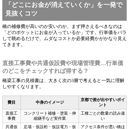
「どこにお金が消えていくか」を一発で
見抜くコツ
橋の補修費が高いのか安いのか、まず押さえるべきなのは
「どのポケットにお金が入っているか」です。行単価をバラ
して眺めるだけで、ムダなコストか必要経費かがかなり見え
てきます。
直接工事費や共通仮設費や現場管理費…行単価
のどこをチェックすれば得する？
橋梁工事の見積書は、大きく次の3層で考えると一気に理解
しやすくなります。
京都で差が出やすいポイ
費目
中身のイメージ
ント
直接工
コンクリート補修・塗装・伸
工種ごとの数量の読み違
事費
縮継手など実作業
い
共通仮
足場・仮設桁・仮設電力・仮
アクセス条件が悪い橋ほ