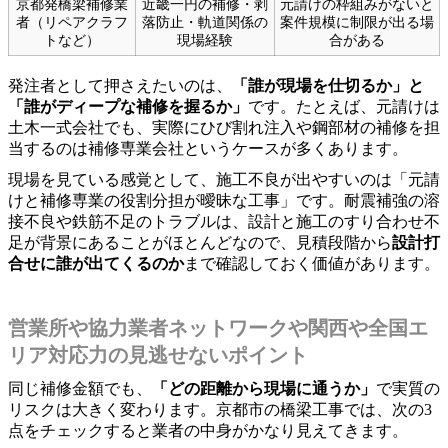
京都発橋梁補修業
近畿一円の補修・剥
元請けの枠組みがないと
者（リペアクラフ
落防止・軌道関係の
案件規模に制限が出る場
トなど）
現場経験
合がある
発注者として押さえたいのは、
「誰が現場を仕切るか」と
「誰がディープな補修を握るか」
です。たとえば、元請けは
土木一式会社でも、実際にひび割れ注入や鋼部材の補修を担
当するのは補修専業会社というケースが多くあります。
現場を見ている感覚として、施工不良が出やすいのは「元請
けと補修専業の役割分担が曖昧な工事」です。耐震補強の溶
接不良や鉄筋不足のトラブルは、設計と施工のすり合わせ不
足が背景にあることがほとんどなので、見積段階から
設計打
合せに誰が出てくるのか
まで確認しておく価値があります。
営業所や協力業者ネットワークや関西や全国エ
リア対応力の見逃せないポイント
同じ補修金額でも、
「どの距離から現場に通うか」
で実質の
リスクは大きく変わります。京都市の橋梁工事では、次の3
点をチェックすると業者の中身がかなり見えてきます。