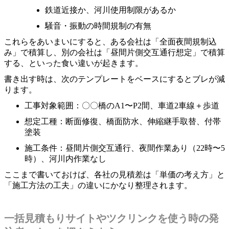
鉄道近接か、河川使用制限があるか
騒音・振動の時間規制の有無
これらをあいまいにすると、ある会社は「全面夜間規制込
み」で積算し、別の会社は「昼間片側交互通行想定」で積算
する、といった食い違いが起きます。
書き出す時は、次のテンプレートをベースにするとブレが減
ります。
工事対象範囲：〇〇橋のA1〜P2間、車道2車線＋歩道
想定工種：断面修復、橋面防水、伸縮継手取替、付帯
塗装
施工条件：昼間片側交互通行、夜間作業あり（22時〜5
時）、河川内作業なし
ここまで書いておけば、各社の見積差は「単価の考え方」と
「施工方法の工夫」の違いにかなり整理されます。
一括見積もりサイトやツクリンクを使う時の発