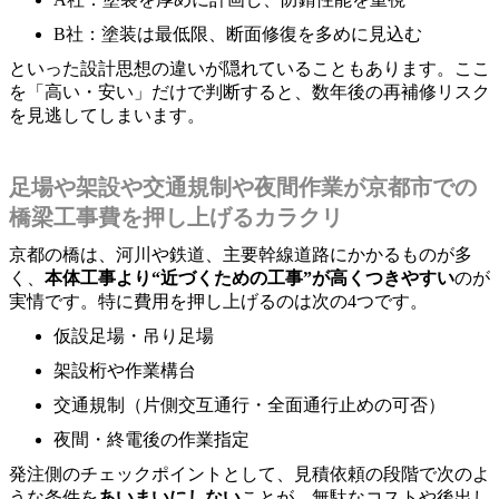
B社：塗装は最低限、断面修復を多めに見込む
といった設計思想の違いが隠れていることもあります。ここ
を「高い・安い」だけで判断すると、数年後の再補修リスク
を見逃してしまいます。
足場や架設や交通規制や夜間作業が京都市での
橋梁工事費を押し上げるカラクリ
京都の橋は、河川や鉄道、主要幹線道路にかかるものが多
く、
本体工事より“近づくための工事”が高くつきやすい
のが
実情です。特に費用を押し上げるのは次の4つです。
仮設足場・吊り足場
架設桁や作業構台
交通規制（片側交互通行・全面通行止めの可否）
夜間・終電後の作業指定
発注側のチェックポイントとして、見積依頼の段階で次のよ
うな条件を
あいまいにしない
ことが、無駄なコストや後出し