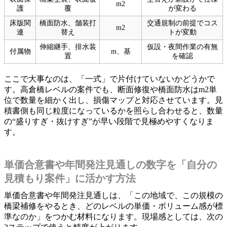
m2
護
覆
が変わる
床版関
橋面防水、舗装打
交通規制の前提でコス
m2
連
替え
トが変動
伸縮継手、排水装
仮設・夜間作業の有無
付属物
m、基
置
を確認
ここで大事なのは、「一式」で片付けていないかどうかで
す。高倉橋レベルの案件でも、断面修復や橋面防水はm2単
位で数量を細かく出し、損傷マップと対応させています。見
積書側も同じ粒度になっているかを照らし合わせると、数量
の“盛りすぎ・抜けすぎ”が早い段階で見極めやすくなりま
す。
単価合意書や年間発注見通しの数字を「自分の
見積もり案件」に活かす方法
単価合意書や年間発注見通しは、「この地域で、この規模の
橋梁補修をやるとき、どのレベルの単価・ボリューム感が標
準なのか」をつかむ材料になります。現場感としては、次の