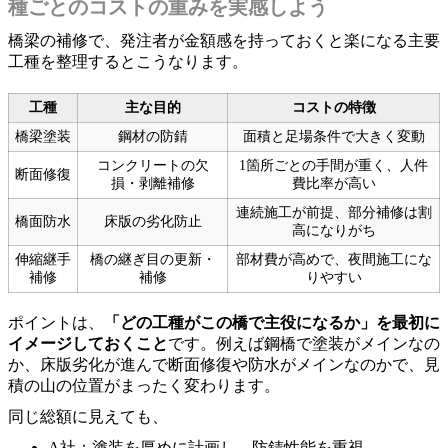
種ごとのコストの重みを実感しよう
橋梁の補修で、発注者が金額感を持っておくと楽になる主要
工種を整理するとこうなります。
工種
主な目的
コストの特徴
橋梁塗装
鋼材の防錆
面積と足場条件で大きく変動
コンクリートの欠
1箇所ごとの手間が重く、人件
断面修復
損・剥離補修
費比率が高い
連続施工が前提、部分補修は割
橋面防水
床版の劣化防止
高になりがち
伸縮継手
橋の継ぎ目の更新・
部材費が高めで、夜間施工にな
補修
補修
りやすい
ポイントは、
「どの工種がこの橋で主役になるか」を最初に
イメージしておくこと
です。例えば鋼橋で塗装がメインなの
か、床版劣化が進んで断面修復や防水がメインなのかで、見
積の山の位置がまったく変わります。
同じ総額に見えても、
A社：塗装を厚めに計画し、防錆性能を重視