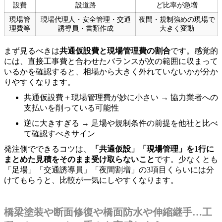
設費
設道路
ど比率が急増
現場管
現場代理人・安全管理・交通
夜間・規制強めの現場で
理費等
誘導員・書類作成
大きく変動
まず見るべきは
共通仮設費と現場管理費の割合
です。感覚的
には、直接工事費と合わせたバランスが次の範囲に収まって
いるかを確認すると、相場から大きく外れていないかが分か
りやすくなります。
共通仮設費＋現場管理費が妙に小さい → 協力業者への
支払いを削っている可能性
逆に大きすぎる → 足場や規制条件の前提を他社と比べ
て確認すべきサイン
発注側でできるコツは、
「共通仮設」「現場管理」を1行に
まとめた見積をそのまま受け取らないこと
です。少なくとも
「足場」「交通誘導員」「夜間割増」の3項目くらいには分
けてもらうと、比較が一気にしやすくなります。
橋梁塗装や断面修復や橋面防水や伸縮継手…工