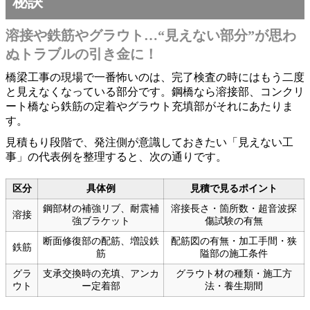
秘訣
溶接や鉄筋やグラウト…“見えない部分”が思わ
ぬトラブルの引き金に！
橋梁工事の現場で一番怖いのは、完了検査の時にはもう二度
と見えなくなっている部分です。鋼橋なら溶接部、コンクリ
ート橋なら鉄筋の定着やグラウト充填部がそれにあたりま
す。
見積もり段階で、発注側が意識しておきたい「見えない工
事」の代表例を整理すると、次の通りです。
区分
具体例
見積で見るポイント
鋼部材の補強リブ、耐震補
溶接長さ・箇所数・超音波探
溶接
強ブラケット
傷試験の有無
断面修復部の配筋、増設鉄
配筋図の有無・加工手間・狭
鉄筋
筋
隘部の施工条件
グラ
支承交換時の充填、アンカ
グラウト材の種類・施工方
ウト
ー定着部
法・養生期間