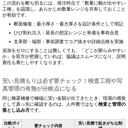
この流れを断ち切るには、発注時点で「数量に幅が出やすい
工種」を認識し、あらかじめ数量レンジを共有しておくこと
が有効です。
断面修復：最小厚さ・最大厚さを設計条件として明記
ひび割れ注入：延長の想定レンジと単価を事前合意
支承部・端部：事前調査でコア抜きや詳細点検を実施
追加をゼロにすることは難しくても、「どこが膨らみやすい
か」を双方が把握していれば、協議はスムーズになり、説明
責任も果たしやすくなります。
安い見積もりは必ず要チェック！検査工程や写
真管理の有無が分岐点になる
同じ橋梁補修で極端に安い金額が出てきたとき、現場の感覚
として真っ先に確認するのは、人件費ではなく
検査と管理の
落とし込み方
です。
比較ポイ
安い見積で起きがちな削
要チェック内容