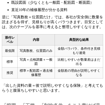
既設図面（少なくとも一般図・配筋図・断面図）
直近10年の補修履歴が分かる資料
逆に「写真数枚＋位置図だけ」では、各社が安全側に数量を
読まざるを得ず、見積もりが高くバラつきます。目安として
は、次のテーブルを基準に考えると整理しやすくなります。
添付レ
内容
典型的な結果
ベル
金額バラバラ、条件付き見積
最低限
写真数枚、位置図のみ
もり連発
写真＋点検調書＋一般
比較しやすいが数量差はまだ
標準
図
出る
標準＋配筋図＋過去補
金額差の理由が説明しやすく
推奨
修履歴
なる
「出した資料の量＝後で説明しやすくなる保険」と考えても
らうと腹落ちしやすいと思います。