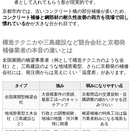
者として入れてもらう形が現実的です。
京都市内では、古いコンクリート橋の部分補修が多いため、
コンクリート補修と鋼部材の耐久性改善の両方を現場で回し
慣れているか
が大きな分かれ目です。
構造テクニカや三島建設など競合会社と京都発
補修業者の本音の違いとは
全国展開の橋梁事業者（例として構造テクニカのような会
社）と、三島建設のような地域密着型、さらに京都発の補修
会社には、発注側からは見えにくい「温度差」があります。
タイプ
強み
弱みになりやすい点
大規模案件の実績、
京都周辺の交通規制・近
全国展開型橋梁会
最新工法へのキャッ
隣調整の細かいクセを読
社
チアップ
みづらい
地域密着型土木会
行政との調整経験、
橋梁補修の特殊工法は協
社（三島建設な
地域の地盤・河川事
力業者頼みになる場面も
ど）
情に精通
ある