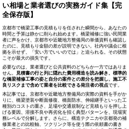
い相場と業者選びの実務ガイド集【完
全保存版】
京都市で橋梁工事の見積もりを任された瞬間から、あなたの
時間と予算は静かに削られ始めます。橋梁補修に強い民間業
者に声をかけ、京都市や近畿地方整備局の単価資料も確認し
たのに、見積もり金額の差が説明できない。社内や議会に根
拠を示せず、「安い方でいいのでは」と迫られる。その状態
こそが最大の損失です。
必要なのは、業者選びと公共資料のどちらか一方ではありま
せん。
見積書の行と列に隠れた費用構造を読み解き、標準的
な橋梁補修工事の姿と自分の案件との差分を把握し、施工不
良リスクまで含めて業者を比較できる発注者の視点
です。
本記事では、京都市や近畿地方整備局の実際の資料を手がか
りに、橋梁塗装や断面修復、橋面防水、伸縮継手といった工
種別のコストの重さ、足場や交通規制など見積もりを押し上
げる要因、溶接不良や再劣化を招く典型パターンを、現場実
務レベルで分解します。さらに、構造テクニカや京都発の補
修業者との比較軸、ツクリンク等を使う際の依頼書の書き