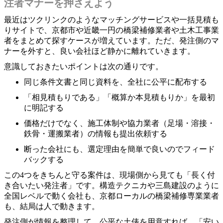
注者マナーを押さえよう
最近はツクリンクのようなマッチングサービスや一括見積も
りサイトで、京都市や近畿一円の橋梁補修業者や土木工事業
者をまとめて探すケースが増えています。ただ、発注側のマ
ナーを外すと、良い会社ほど静かに離れていきます。
意識しておきたいポイントは次の通りです。
同じ条件文書と同じ資料を、全社に公平に配布する
「相見積もりである」「概算か本見積もりか」を最初
に明記する
価格だけでなく、施工体制や協力業者（足場・溶接・
鉄骨・運搬業者）の情報も提出依頼する
断った会社にも、選定理由を簡単で良いのでフィード
バックする
この4つをきちんと守る案件は、現場側から見ても「長く付
き合いたい発注者」です。構造テクニカや三島建設のように
全国レベルで動く会社も、京都ローカルの橋梁補修専業業者
も、結局は人で動きます。
発注側が情報を整理して、公平な土俵を用意すれば、「安い