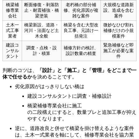
橋梁補
断面修復・剥落防
老朽橋の部分補
大規模な道路新
修専業
止・耐震補強・橋
修、劣化原因が複
設、造成を含む
会社
梁塗装
雑な案件
案件
土木一
橋梁新設、道路・
橋梁を含む大型改
微妙なひび割れ
式工事
河川・法面など土
良工事、元請け一
補修だけの小規
業者
木全般
括発注
模案件
建設コ
緊急補修など即
調査・点検・設
補修方針の検討、
ンサル
施工が必要な案
計・積算
設計数量の精査
タント
件
判断のコツは、
「設計」と「施工」と「管理」をどこまで一
体で任せるか
を決めることです。
劣化原因がはっきりしない橋は
建設コンサルタントに調査・補修設計
橋梁補修専業会社に施工
の二段構えにすると、数量ブレと追加工事が抑え
やすくなります。
逆に、道路改良と併せて橋梁を掛け替えるような案件
は、土木一式業者を軸にして、補修専業会社を協力業