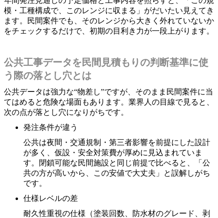
年間発注見通しの予定価格と工事内容を照らすと、「この規
模・工種構成で、このレンジに収まる」がだいたい見えてき
ます。民間案件でも、そのレンジから大きく外れていないか
をチェックするだけで、初期の目利き力が一段上がります。
公共工事データを民間見積もりの判断基準に使
う際の落とし穴とは
公共データは強力な“物差し”ですが、そのまま民間案件に当
てはめると危険な場面もあります。業界人の目線で見ると、
次の点が落とし穴になりがちです。
発注条件が違う
公共は夜間・交通規制・第三者影響を前提にした設計
が多く、仮設・安全対策費が厚めに見込まれていま
す。閉鎖可能な民間施設と同じ前提で比べると、「公
共の方が高いから、この安値で大丈夫」と誤解しがち
です。
仕様レベルの差
耐久性重視の仕様（塗装回数、防水材のグレード、剥