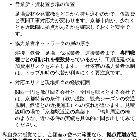
営業所・資材置き場の位置
足場資材や発電機をどこから持ち込むのかで、仮設費
と夜間工事対応力が変わります。京都市内か、少なく
とも近畿圏に拠点があるかを確認しておくと安全で
す。
協力業者ネットワークの層の厚さ
溶接、鉄骨、足場、伐採業者、運搬業者まで、
専門職
種ごとの顔ぶれを複数持っているか
が、工期遅延や追
加費用リスクを左右します。一社依存の協力業者体制
は、トラブル時の代替が利きにくく要注意です。
対応エリアと現場担当の経験範囲
関西一円を飛び回る会社と、全国を転々とする会社で
は、京都特有の条件（狭い道路、観光シーズンの交通
規制、鉄道との近接施工）への慣れが違います。見積
説明の場で「京都駅近辺の高架下」「鴨川周辺の橋」
のような、近い条件の実績を具体的に聞き出してみて
ください。
私自身の感覚では、金額差が数%の範囲なら、
拠点距離が近