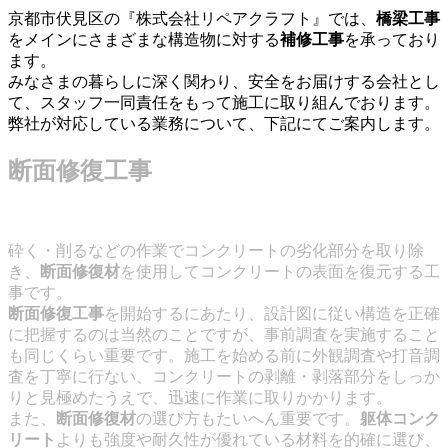
京都市伏見区の『株式会社リペアクラフト』では、
橋梁工事
をメインにさまざまな構造物に対する
補修工事
を承っており
ます。
みなさまの暮らしに深く関わり、安全をお届けする会社とし
て、スタッフ一同責任をもって施工に取り組んでおります。
弊社が対応している業務について、下記にてご案内します。
断面修復工事
砕く・削るなどの作業でコンクリートの劣化部分を取り除
き、
断面修復材
を使用してコンクリートの表面を復元する工
事です。
断面修復工事
を開始するにあたり、設計図に従い構造を正確
に把握するのは当然のことですが、事前調査を実施すること
も同じくらい重要です。施工を始める前に外観調査や打音調
査を丁寧に行ない、コンクリートの剥離・剥落部分をしっか
りと見極めたうえで、迅速に作業に取りかかります。
また、
断面修復材
の選び方もたいへん重要です。
躯体コンク
リート
よりも強度や耐久性が優れている材料を的確に選び、