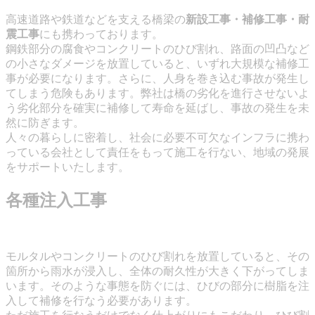
高速道路や鉄道などを支える橋梁の
新設工事・補修工事・耐
震工事
にも携わっております。
鋼鉄部分の腐食やコンクリートのひび割れ、路面の凹凸など
の小さなダメージを放置していると、いずれ大規模な補修工
事が必要になります。さらに、人身を巻き込む事故が発生し
てしまう危険もあります。弊社は橋の劣化を進行させないよ
う劣化部分を確実に補修して寿命を延ばし、事故の発生を未
然に防ぎます。
人々の暮らしに密着し、社会に必要不可欠なインフラに携わ
っている会社として責任をもって施工を行ない、地域の発展
をサポートいたします。
各種注入工事
モルタルやコンクリートのひび割れを放置していると、その
箇所から雨水が浸入し、全体の耐久性が大きく下がってしま
います。そのような事態を防ぐには、ひびの部分に樹脂を注
入して補修を行なう必要があります。