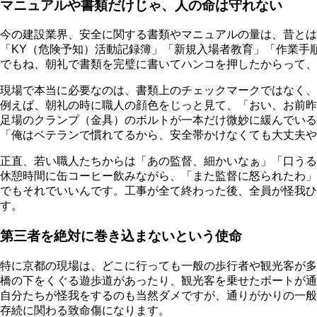
マニュアルや書類だけじゃ、人の命は守れない
今の建設業界、安全に関する書類やマニュアルの量は、昔とは
「KY（危険予知）活動記録簿」「新規入場者教育」「作業手
でもね、朝礼で書類を完璧に書いてハンコを押したからって、
現場で本当に必要なのは、書類上のチェックマークではなく、
例えば、朝礼の時に職人の顔色をじっと見て、「おい、お前昨
足場のクランプ（金具）のボルトが一本だけ微妙に緩んでいる
「俺はベテランで慣れてるから、安全帯かけなくても大丈夫や
正直、若い職人たちからは「あの監督、細かいなぁ」「口うる
休憩時間に缶コーヒー飲みながら、「また監督に怒られたわ」
でもそれでいいんです。工事が全て終わった後、全員が怪我
す。
第三者を絶対に巻き込まないという使命
特に京都の現場は、どこに行っても一般の歩行者や観光客が多
橋の下をくぐる遊歩道があったり、観光客を乗せたボートが通
自分たちが怪我をするのも当然ダメですが、通りがかりの一般
存続に関わる致命傷になります。