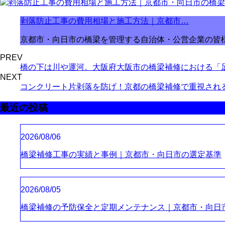
剥落防止工事の費用相場と施工方法｜京都市…
京都市・向日市の橋梁を管理する自治体・公営企業の皆
PREV
橋の下は川や運河。大阪府大阪市の橋梁補修における「
NEXT
コンクリート片剥落を防げ！京都の橋梁補修で重視され
最近の投稿
2026/08/06
橋梁補修工事の実績と事例｜京都市・向日市の選定基準
2026/08/05
橋梁補修の予防保全と定期メンテナンス｜京都市・向日