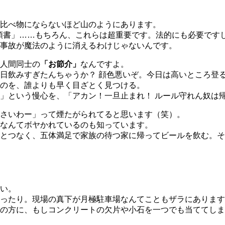
比べ物にならないほど山のようにあります。
順書」……もちろん、これらは超重要です。法的にも必要です
事故が魔法のように消えるわけじゃないんです。
人間同士の
「お節介」
なんですよ。
日飲みすぎたんちゃうか？ 顔色悪いぞ。今日は高いところ登
のを、誰よりも早く目ざとく見つける。
」という慢心を、「アカン！一旦止まれ！ ルール守れん奴は
さいわー」って煙たがられてると思います（笑）。
なんてボヤかれているのも知っています。
ひとつなく、五体満足で家族の待つ家に帰ってビールを飲む。
い。
ったり。現場の真下が月極駐車場なんてこともザラにあります
の方に、もしコンクリートの欠片や小石を一つでも当ててしま