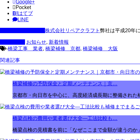
Google+
Pocket
B!
はてブ
LINE
この記事を書いた人
株式会社リペアクラフト
弊社は平成20年
カテゴリー
お知らせ
,
新着情報
-
橋梁工事 業者
,
橋梁補修 京都
,
橋梁補修 大阪
関連記事
橋梁補修の予防保全と定期メンテナンス｜京…
京都市・向日市を中心に、高度経済成長期に整備された
橋梁点検の費用や業者選び大全―工法比較も…
橋梁点検の見積書を前に「なぜここまで金額が違うのか