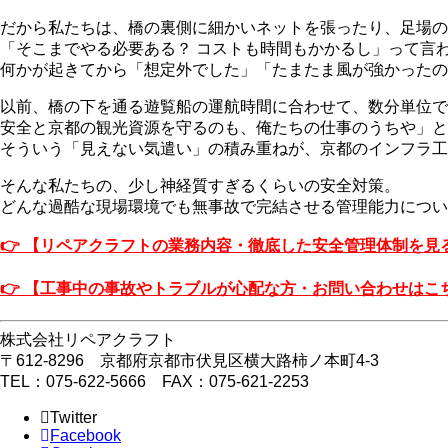
だから私たちは、橋の裏側に細かいネットを張ったり、足場の
「そこまでやる必要ある？ コストも時間もかかるし」って言
何かが起きてから「想定外でした」「たまたま風が強かったの
以前、橋の下を通る遊覧船の運航時間に合わせて、数分単位で
安全と京都の観光資源を守るのも、俺たちの仕事のうちや」と
そういう「見えない気遣い」の積み重ねが、京都のインフラ工
そんな私たちの、少し神経質すぎるくらいの安全対策。
どんな過酷な現場環境でも無事故で完結させる管理能力につい
👉 【リペアクラフトの業務内容・徹底した安全管理体制を見
👉 【工事中の事故やトラブルが心配な方・お問い合わせはこ
株式会社リペアクラフト
〒612-8296 京都府京都市伏見区横大路柿ノ本町4-3
TEL：075-622-5666 FAX：075-621-2253
Twitter
Facebook