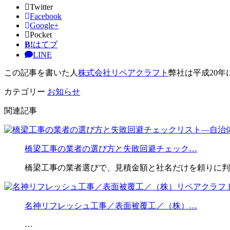
Twitter
Facebook
Google+
Pocket
B!
はてブ
LINE
この記事を書いた人
株式会社リペアクラフト
弊社は平成20年
カテゴリー
お知らせ
関連記事
橋梁工事の業者の選び方と失敗回避チェック…
橋梁工事の業者選びで、見積金額と社名だけを頼りに判
名神リフレッシュ工事／表面被覆工／（株）…
…