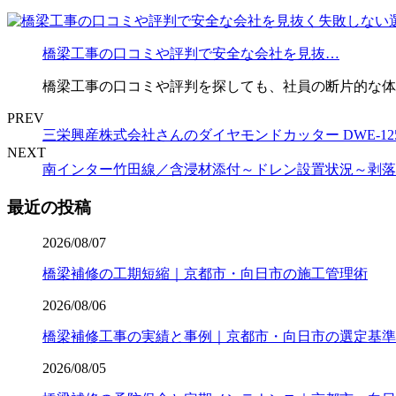
橋梁工事の口コミや評判で安全な会社を見抜…
橋梁工事の口コミや評判を探しても、社員の断片的な体
PREV
三栄興産株式会社さんのダイヤモンドカッター DWE-12
NEXT
南インター竹田線／含浸材添付～ドレン設置状況～剥落
最近の投稿
2026/08/07
橋梁補修の工期短縮｜京都市・向日市の施工管理術
2026/08/06
橋梁補修工事の実績と事例｜京都市・向日市の選定基準
2026/08/05