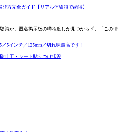
験談か、匿名掲示板の噂程度しか見つからず、「この情 …
5／5インチ／125mm／切れ味最高です！
防止工・シート貼りつけ状況