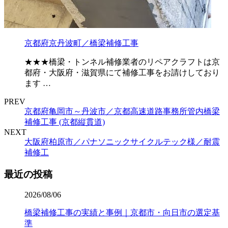
京都府京丹波町／橋梁補修工事
★★★橋梁・トンネル補修業者のリペアクラフトは京
都府・大阪府・滋賀県にて補修工事をお請けしており
ます …
PREV
京都府亀岡市～丹波市／京都高速道路事務所管内橋梁
補修工事 (京都縦貫道)
NEXT
大阪府柏原市／パナソニックサイクルテック様／耐震
補修工
最近の投稿
2026/08/06
橋梁補修工事の実績と事例｜京都市・向日市の選定基
準