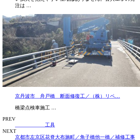
注は …
京丹波市 舟戸橋 断面修復工／（株）リペ…
橋梁点検車施工 …
PREV
工具
NEXT
京都市左京区花脊大布施町／角子橋他一橋／補修工事