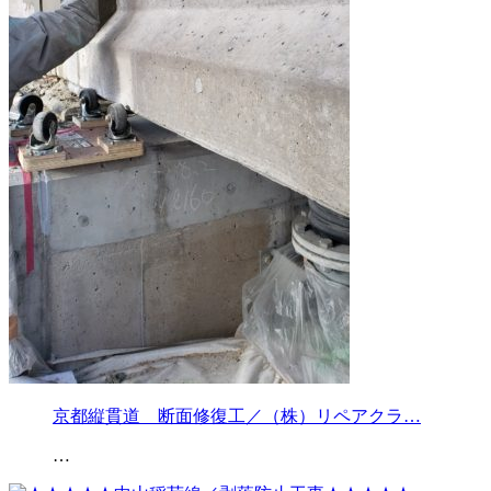
京都縦貫道 断面修復工／（株）リペアクラ…
…