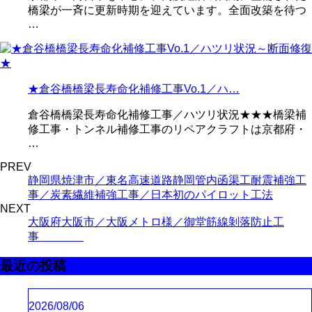
橋梁が一斉に更新時期を迎えています。全面改築を待つ
…
★倉谷橋橋梁長寿命化補修工事Vo.1／ハ…
倉谷橋橋梁長寿命化補修工事／ハツリ状況★★★橋梁補
修工事・トンネル補修工事のリペアクラフトは京都府・
…
PREV
静岡県焼津市／東名高速道路静岡管内函渠工耐震補強工
事／炭素繊維補強工事／日本初のパイロット工法
NEXT
大阪府大阪市／大阪メトロ様／御堂筋線剝落防止工
事
最近の投稿
2026/08/06