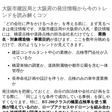
大阪市建設局と大阪府の発注情報から今のトレ
ンドを読み解くコツ
「どの会社に声をかけるべきか」を考える前に、まず見るべ
きは発注情報です。大阪市建設局や大阪府の入札・委託情報
には、橋梁点検や道路点検の担当会社名だけでなく、
業務
名・対象構造物・事業目的
が並びます。ここを数年分眺める
だけで、次のようなトレンドが見えてきます。
建設コンサルタント中心の業務か、点検専門会社が入
っているか
橋梁単独の調査か、道路附属物や都市公園を含む一体
管理か
長寿命化計画や設計を伴うか、点検のみの単年度業務
か
発注傾向を把握しておくと、自分の自治体や会社の計画を立
てる際に、「同じような条件で成功している事例」を探しや
すくなります。特に、
BT-200クラスの橋梁点検車を使う業
務が増えているのか、ロープアクセスやドローンを組み合わ