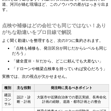
道、河川が絡む現場ほど、このノウハウの差がはっきり出ま
す。
点検や補修はどの会社でも同じではない！あり
がちな勘違いをプロ目線で解説
よく聞く勘違いを整理すると、次の3つに集約されます。
「点検も補修も、発注区分が同じだからレベルも同じ
だろう」
「健全度Ⅲ・Ⅳだから、どこに頼んでも大差ない」
「ドローンや橋梁点検車を持っていれば安心だろう」
実務では、次の視点が欠かせません。
種別
主な役割
発注時に見るべきポイント
建設
設計・診
大阪市や近隣自治体での委託実績、長寿命化
コン
断・計画
計画の経験、道路・都市計画との整合
サル