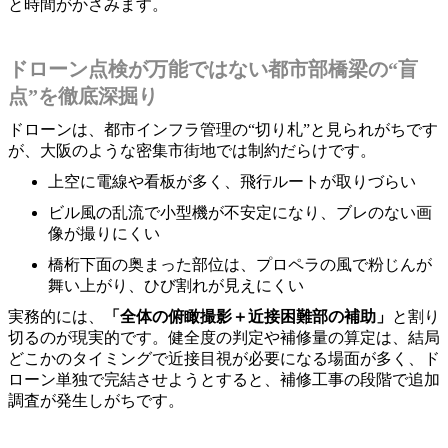
と時間がかさみます。
ドローン点検が万能ではない都市部橋梁の“盲
点”を徹底深掘り
ドローンは、都市インフラ管理の“切り札”と見られがちです
が、大阪のような密集市街地では制約だらけです。
上空に電線や看板が多く、飛行ルートが取りづらい
ビル風の乱流で小型機が不安定になり、ブレのない画
像が撮りにくい
橋桁下面の奥まった部位は、プロペラの風で粉じんが
舞い上がり、ひび割れが見えにくい
実務的には、
「全体の俯瞰撮影＋近接困難部の補助」
と割り
切るのが現実的です。健全度の判定や補修量の算定は、結局
どこかのタイミングで近接目視が必要になる場面が多く、ド
ローン単独で完結させようとすると、補修工事の段階で追加
調査が発生しがちです。