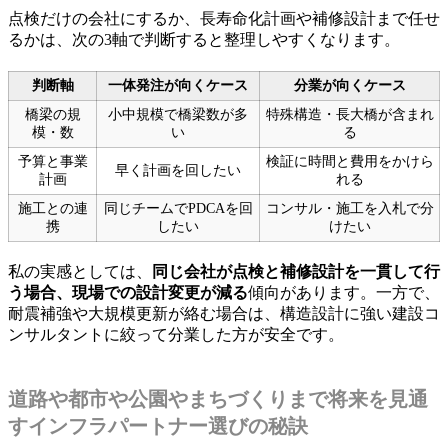
点検だけの会社にするか、長寿命化計画や補修設計まで任せ
るかは、次の3軸で判断すると整理しやすくなります。
判断軸
一体発注が向くケース
分業が向くケース
橋梁の規
小中規模で橋梁数が多
特殊構造・長大橋が含まれ
模・数
い
る
予算と事業
検証に時間と費用をかけら
早く計画を回したい
計画
れる
施工との連
同じチームでPDCAを回
コンサル・施工を入札で分
携
したい
けたい
私の実感としては、
同じ会社が点検と補修設計を一貫して行
う場合、現場での設計変更が減る
傾向があります。一方で、
耐震補強や大規模更新が絡む場合は、構造設計に強い建設コ
ンサルタントに絞って分業した方が安全です。
道路や都市や公園やまちづくりまで将来を見通
すインフラパートナー選びの秘訣