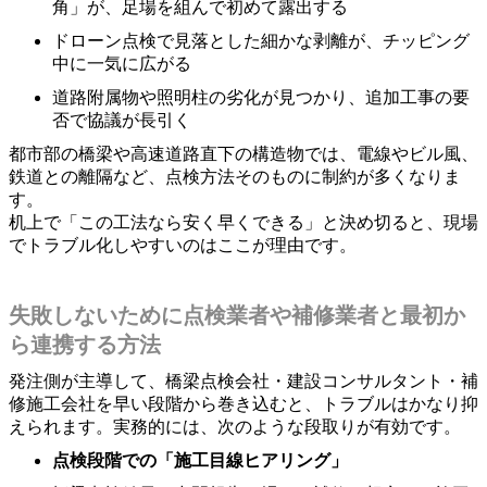
角」が、足場を組んで初めて露出する
ドローン点検で見落とした細かな剥離が、チッピング
中に一気に広がる
道路附属物や照明柱の劣化が見つかり、追加工事の要
否で協議が長引く
都市部の橋梁や高速道路直下の構造物では、電線やビル風、
鉄道との離隔など、点検方法そのものに制約が多くなりま
す。
机上で「この工法なら安く早くできる」と決め切ると、現場
でトラブル化しやすいのはここが理由です。
失敗しないために点検業者や補修業者と最初か
ら連携する方法
発注側が主導して、橋梁点検会社・建設コンサルタント・補
修施工会社を早い段階から巻き込むと、トラブルはかなり抑
えられます。実務的には、次のような段取りが有効です。
点検段階での「施工目線ヒアリング」