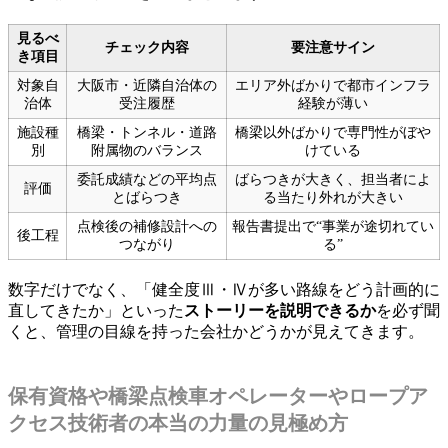
見るべ
チェック内容
要注意サイン
き項目
対象自
大阪市・近隣自治体の
エリア外ばかりで都市インフラ
治体
受注履歴
経験が薄い
施設種
橋梁・トンネル・道路
橋梁以外ばかりで専門性がぼや
別
附属物のバランス
けている
委託成績などの平均点
ばらつきが大きく、担当者によ
評価
とばらつき
る当たり外れが大きい
点検後の補修設計への
報告書提出で“事業が途切れてい
後工程
つながり
る”
数字だけでなく、「健全度Ⅲ・Ⅳが多い路線をどう計画的に
直してきたか」といった
ストーリーを説明できるか
を必ず聞
くと、管理の目線を持った会社かどうかが見えてきます。
保有資格や橋梁点検車オペレーターやロープア
クセス技術者の本当の力量の見極め方