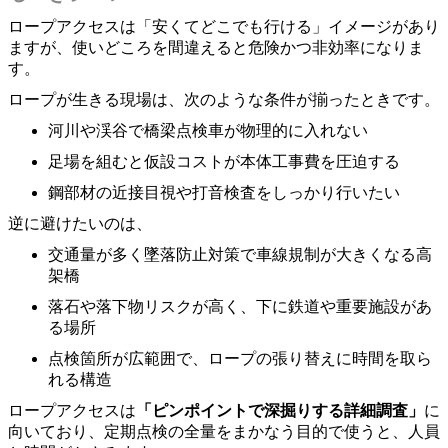
ロープアクセスは「安くてどこでも行ける」イメージがあり
ますが、使いどころを間違えると危険かつ非効率になりま
す。
ロープが生きる現場は、次のような条件が揃ったときです。
河川や渓谷で橋梁点検車が物理的に入れない
足場を組むと仮設コストが本体工事費を圧迫する
鋼部材の近接目視や打音検査をしっかり行いたい
逆に避けたいのは、
交通量が多く墜落防止対策で車線規制が大きくなる高
架橋
落石や落下物リスクが高く、下に鉄道や重要施設があ
る場所
点検箇所が広範囲で、ロープの張り替えに時間を取ら
れる構造
ロープアクセスは
「ピンポイントで深掘りする詳細調査」
に
向いており、定期点検の全量をまかなう目的で使うと、人員