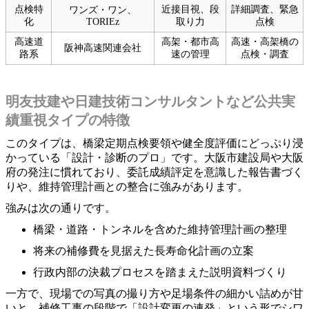
点検特
近接目視、段
詳細調査、緊急
ワンズ・ワン、
化
TORIEz
取り力
点検
高速道
高架・都市高
高速・高架橋の
阪神高速関連会社
路系
速の管理
点検・調査
明友技建や日建技術コンサルタントなど公共実
績重視タイプの特徴
このタイプは、橋梁定期点検要領や健全度評価にどっぷり浸
かっている「設計・診断のプロ」です。大阪市建設局や大阪
府の発注に慣れており、委託成績評定を意識した報告書づく
りや、維持管理計画との整合に強みがあります。
強みは次の通りです。
橋梁・道路・トンネルを含めた維持管理計画の整理
将来の補修費を見据えた長寿命化計画の立案
行政内部の決裁プロセスを踏まえた説明資料づくり
一方で、現場での写真の撮り方や足場条件の細かい詰めが甘
いと、補修工事の段階で「設計変更の連発」という形でシワ