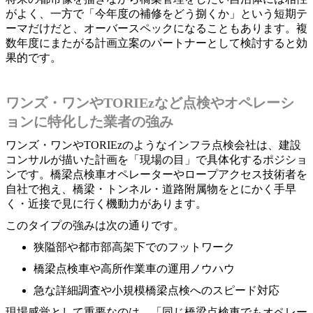
がよく、一方で「今年度の補修をどう捌くか」という短期テ
ーマだけだと、オーバースペックになることもあります。複
数年度にまたがる計画立案のパートナーとして検討すると効
果的です。
ワンズ・ワンやTORIEzなど点検やオペレーシ
ョンに特化した業者の強み
ワンズ・ワンやTORIEzのようなインフラ点検会社は、建設
コンサルが描いた計画を「現場の目」で具体化するポジショ
ンです。橋梁点検車オペレーターやロープアクセス技術者を
自社で抱え、橋梁・トンネル・道路附属物をとにかく手早
く・近接で見に行く機動力があります。
このタイプの強みは次の通りです。
狭隘部や都市部高架下でのフットワーク
橋梁点検車や高所作業車の運用ノウハウ
急な詳細調査や小規模橋梁点検へのスピード対応
現場感覚として重要なのは、「同じ橋梁点検車でもオペレー