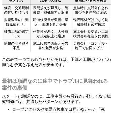
落とし穴
現場での症状
事前にやるべき対策
仮設・交通規制
夜間規制が延長し、警
点検時に交通条件と作
の甘い見積もり
備費・機械賃料が膨張
業帯を具体的に確認
損傷数量の「楽
断面修復量が数倍に増
代表部材だけでなく周
観見積もり」
え、追加予算が必要
辺部材も必ず確認
補修工法の選定
作業性が悪く、人件費
施工会社を交えた工法
ミス
が想定以上に増加
検討会を発注前に実施
情報の引き継ぎ
施工段階で図面と報告
点検会社・コンサル・
不足
書の差異が多発
施工で合同レビュー
この表で一つでも心当たりがあれば、予算と工期がじわじわ
膨らむ予兆と考えた方が安全です。
最初は順調なのに途中でトラブルに見舞われる
案件の裏側
スタートは順調なのに、工事中盤から雲行きが怪しくなる橋
梁補修には、共通したパターンがあります。
ロープアクセスや橋梁点検車では届かなかった「死