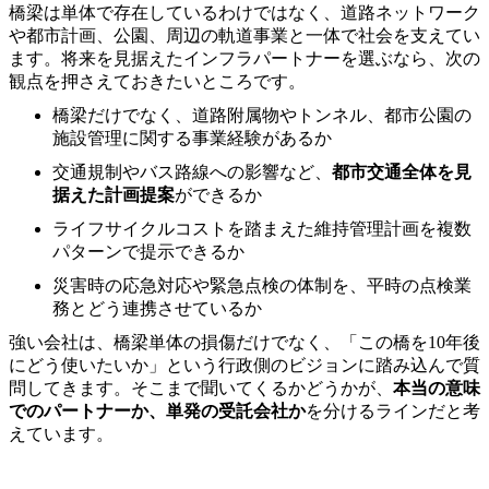
橋梁は単体で存在しているわけではなく、道路ネットワーク
や都市計画、公園、周辺の軌道事業と一体で社会を支えてい
ます。将来を見据えたインフラパートナーを選ぶなら、次の
観点を押さえておきたいところです。
橋梁だけでなく、道路附属物やトンネル、都市公園の
施設管理に関する事業経験があるか
交通規制やバス路線への影響など、
都市交通全体を見
据えた計画提案
ができるか
ライフサイクルコストを踏まえた維持管理計画を複数
パターンで提示できるか
災害時の応急対応や緊急点検の体制を、平時の点検業
務とどう連携させているか
強い会社は、橋梁単体の損傷だけでなく、「この橋を10年後
にどう使いたいか」という行政側のビジョンに踏み込んで質
問してきます。そこまで聞いてくるかどうかが、
本当の意味
でのパートナーか、単発の受託会社か
を分けるラインだと考
えています。