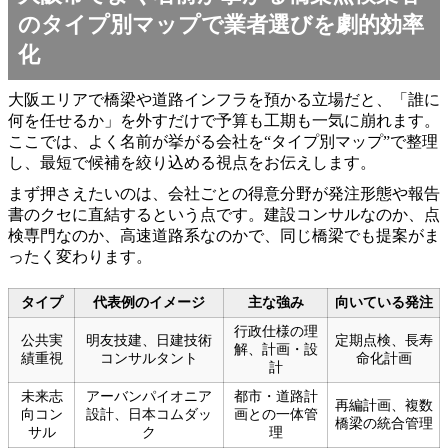
のタイプ別マップで業者選びを劇的効率
化
大阪エリアで橋梁や道路インフラを預かる立場だと、「誰に
何を任せるか」を外すだけで予算も工期も一気に崩れます。
ここでは、よく名前が挙がる会社を“タイプ別マップ”で整理
し、最短で候補を絞り込める視点をお伝えします。
まず押さえたいのは、会社ごとの得意分野が発注形態や報告
書のクセに直結するという点です。建設コンサルなのか、点
検専門なのか、高速道路系なのかで、同じ橋梁でも提案がま
ったく変わります。
タイプ
代表例のイメージ
主な強み
向いている発注
行政仕様の理
公共実
明友技建、日建技術
定期点検、長寿
解、計画・設
績重視
コンサルタント
命化計画
計
未来志
アーバンパイオニア
都市・道路計
再編計画、複数
向コン
設計、日本コムダッ
画との一体管
橋梁の統合管理
サル
ク
理