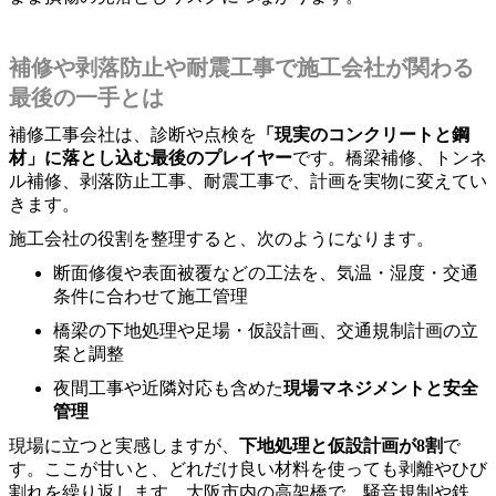
補修や剥落防止や耐震工事で施工会社が関わる
最後の一手とは
補修工事会社は、診断や点検を
「現実のコンクリートと鋼
材」に落とし込む最後のプレイヤー
です。橋梁補修、トンネ
ル補修、剥落防止工事、耐震工事で、計画を実物に変えてい
きます。
施工会社の役割を整理すると、次のようになります。
断面修復や表面被覆などの工法を、気温・湿度・交通
条件に合わせて施工管理
橋梁の下地処理や足場・仮設計画、交通規制計画の立
案と調整
夜間工事や近隣対応も含めた
現場マネジメントと安全
管理
現場に立つと実感しますが、
下地処理と仮設計画が8割
で
す。ここが甘いと、どれだけ良い材料を使っても剥離やひび
割れを繰り返します。大阪市内の高架橋で、騒音規制や鉄