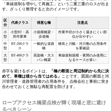
「車線規制を増やして再施工」という二重三重のロスが出ま
す。ざっくり整理すると次のイメージです。
区
代表クラス
得意な橋
注意点
分
小
小型BT・高
小規模橋梁・
作業半径が小さく届きにくい部
型
所作業車
歩道橋
位が出やすい
中
BT-200クラ
一般的な道路
橋長と川幅・河川敷の占用条件
型
ス
橋
を要確認
大
BT-400クラ
高架橋・大ス
車線規制規模・夜間のみ使用に
型
ス
パン橋梁
なるケースが多い
赤字を避けるポイントは、
「橋の断面と周辺制約から先に決
めて、車種は後から当てはめる」
ことです。図面の断面と河
川管理者・道路管理者の占用条件を、点検会社と事前に突き
合わせておくと無駄な再配置を防げます。
ロープアクセス橋梁点検が輝く現場と逆に避け
るべきシーン