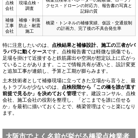
橋梁点検車オペレーターの経験値、ロープア
点検
現場点検・
クセス・ドローンの対応力、報告書の写真と
会社
調査
記録の質
補修
補修・剥落
橋梁・トンネルの補修実績、仮設・交通規制
工事
防止・耐震
の計画力、完了後の不具合発生率
会社
施工
特に注意したいのは、
点検結果と補修設計、施工の三者がバ
ラバラに動くケース
です。点検報告書では軽微な損傷でも、
足場を掛けて近接すると鉄筋露出や空洞が想定以上に広がっ
ていることがあります。ここで情報共有が遅いと、設計変更
と追加工事が連鎖し、予算と工期が膨らみます。
土木技術者として補修現場に立ってきた立場から言うと、最
もトラブルが少ないのは、
点検段階から「この橋を誰が直す
前提で見るか」を決めておく管理
です。建設コンサル、点検
会社、施工会社の役割を整理し、「どこまでを誰に任せる
か」を最初に描いておくことで、橋梁管理はぐっと楽になり
ます。
大阪市でよく名前が挙がる橋梁点検業者