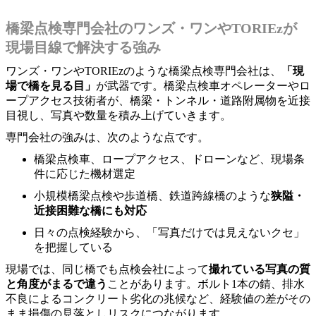
橋梁点検専門会社のワンズ・ワンやTORIEzが
現場目線で解決する強み
ワンズ・ワンやTORIEzのような橋梁点検専門会社は、
「現
場で橋を見る目」
が武器です。橋梁点検車オペレーターやロ
ープアクセス技術者が、橋梁・トンネル・道路附属物を近接
目視し、写真や数量を積み上げていきます。
専門会社の強みは、次のような点です。
橋梁点検車、ロープアクセス、ドローンなど、現場条
件に応じた機材選定
小規模橋梁点検や歩道橋、鉄道跨線橋のような
狭隘・
近接困難な橋にも対応
日々の点検経験から、「写真だけでは見えないクセ」
を把握している
現場では、同じ橋でも点検会社によって
撮れている写真の質
と角度がまるで違う
ことがあります。ボルト1本の錆、排水
不良によるコンクリート劣化の兆候など、経験値の差がその
まま損傷の見落としリスクにつながります。