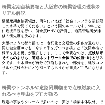
橋梁定期点検要領と大阪市の橋梁管理の現状を
リアル解説
橋梁定期点検要領は、簡単にいえば「社会インフラを最低限
この水準で見てください」という国のルールです。5年ごと
に近接目視を行い、健全度I〜IVで評価し、道路管理者が補
修の優先度を決めます。
大阪のような都市部では、老朽化と交通量の多さが重なり、
同じ健全度IIIでも「今すぐ手を打つべき橋」と「次回点検で
様子を見る橋」が混在します。ここで重要なのは、
点検結果
そのものよりも、道路ネットワーク全体での位置づけとリス
ク
です。土木担当が自分で判断しきれない部分を、建設コン
サルや点検会社にどう補ってもらうかが勝負どころになりま
す。
橋梁やトンネルや道路附属物まで点検対象に入
れるべき理由をプロが語る
現場の事故やクレームで多いのは、実は「橋梁本体以外」で