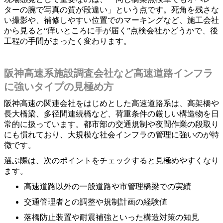
ターの腕で写真の質が段違い」という点です。死角を残さな
い撮影や、補修しやすい位置でのマーキングなど、施工会社
から見ると“痒いところに手が届く”点検会社かどうかで、後
工程の手間がまったく変わります。
阪神高速系施設調査会社など高速道路インフラ
に強いタイプの見極め方
阪神高速の関連会社をはじめとした高速道路系は、高架橋や
長大橋梁、多径間連続橋など、荷重条件の厳しい構造物を日
常的に扱っています。都市部の交通規制や夜間作業の段取り
にも慣れており、大規模な社会インフラの管理に強いのが特
徴です。
選ぶ際は、次のポイントをチェックすると見極めやすくなり
ます。
高速道路以外の一般道路や市管理橋梁での実績
交通管理者との調整や規制計画の経験値
落橋防止装置や耐震補強といった構造対策の知見