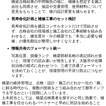
橋梁点検結果の中間報告の場に、補修を想定する施工
会社も同席させ、仮設や交通管理、使用材料について
意見をもらうことで、後の設計変更を減らせます。
長寿命化計画と補修工事のセット検討
長寿命化計画を建設コンサルタントだけで完結させ
ず、点検会社の現場感と施工会社の工事経験を組み合
わせると、健全度Ⅲ・Ⅳの橋梁でも「本当に必要な補
修」の優先順位が整理しやすくなります。
情報共有のフォーマット統一
写真位置、損傷ランク、橋梁部材名称の表記揺れが多
いと、現場での読み違いが発生します。大阪市や近隣
自治体の様式に合わせつつ、三者で共通フォーマット
を決めておくことが、現場管理の手戻り防止につなが
ります。
橋梁の維持管理は、点検・設計・施工のどれか一社の「腕」
に頼る時代から、複数の技術をどう組み合わせて都市インフ
ラを守るかという段階に入っています。
土木担当としては、橋梁点検業者を探すのと同じ熱量で、補
修工事を任せられるパートナーと早めに対話を始めること