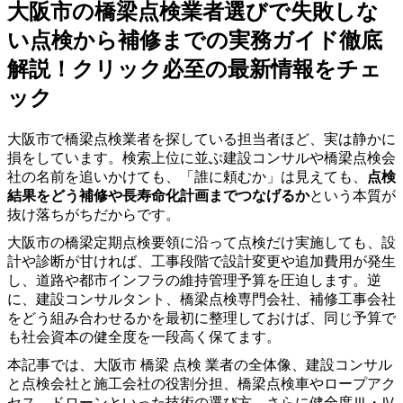
大阪市の橋梁点検業者選びで失敗しな
い点検から補修までの実務ガイド徹底
解説！クリック必至の最新情報をチェ
ック
大阪市で橋梁点検業者を探している担当者ほど、実は静かに
損をしています。検索上位に並ぶ建設コンサルや橋梁点検会
社の名前を追いかけても、「誰に頼むか」は見えても、
点検
結果をどう補修や長寿命化計画までつなげるか
という本質が
抜け落ちがちだからです。
大阪市の橋梁定期点検要領に沿って点検だけ実施しても、設
計や診断が甘ければ、工事段階で設計変更や追加費用が発生
し、道路や都市インフラの維持管理予算を圧迫します。逆
に、建設コンサルタント、橋梁点検専門会社、補修工事会社
をどう組み合わせるかを最初に整理しておけば、同じ予算で
も社会資本の健全度を一段高く保てます。
本記事では、大阪市 橋梁 点検 業者の全体像、建設コンサル
と点検会社と施工会社の役割分担、橋梁点検車やロープアク
セス、ドローンといった技術の選び方、さらに健全度Ⅲ・Ⅳ