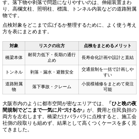
す。落下物や剥落で問題になりやすいのは、伸縮装置まわ
り、高欄支柱、照明柱、標識、トンネル内装などの道路附属
物です。
点検対象をどこまで広げるか整理するために、よく使う考え
方を表にまとめます。
対象
リスクの出方
点検をまとめるメリット
耐荷力低下・長期の通行
橋梁本体
長寿命化計画や設計と直結
止め
交通規制を一括で計画しや
トンネル
剥落・漏水・避難安全
すい
道路附属
小規模補修をまとめて発注
落下事故・クレーム
物
可能
大阪市内のように都市空間が密なエリアでは、
「ひと晩の夜
間規制でどこまで一気に片づけるか」
が、費用と住民負担の
両方を左右します。橋梁だけバラバラに点検すると、施工会
社側の段取りも組めず、結果として高くつくケースを多く見
てきました。