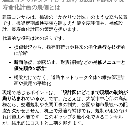
寿命化計画の裏側とは
建設コンサルは、橋梁の「かかりつけ医」のような立ち位置
です。橋梁定期点検要領を踏まえた健全度評価や、補修設
計、長寿命化計画の策定を担います。
代表的な役割は次の通りです。
損傷状況から、残存耐荷力や将来の劣化進行を技術的
に診断
断面修復、剥落防止、耐震補強などの
補修メニューと
優先順位の設計
橋梁だけでなく、道路ネットワーク全体の維持管理計
画や費用の平準化
現場で感じるポイントは、
「設計図にどこまで現場の制約が
織り込まれているか」
です。たとえば、大阪市中心部の高架
橋なら、交通規制や夜間工事の制約、公園や都市景観への配
慮が欠かせません。机上で最適な補修でも、規制が組めなけ
れば施工不能です。このギャップを最小化できるコンサル
が、結果的にコストと工期を抑えます。