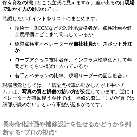
保有資格の欄はどこも立派に見えますが、差が出るのは
現場
で動かす人の顔ぶれ
です。
確認したいポイントをリストにまとめます。
技術士・RCCMなどの設計系資格者が、点検計画や健
全度評価にどこまで関与しているか
橋梁点検車オペレーターが
自社社員か、スポット外注
か
ロープアクセス技術者が、インフラ点検専任として年
間どれくらい橋梁に入っているか
若手とベテランの比率、現場リーダーの固定度合い
現場感覚としては、「橋梁点検車の動かし方が上手いチー
ム」は、
写真の質と損傷の拾い方が安定
しています。逆にオ
ペレーターが毎回違う会社では、補修の際に「この写真では
細部が読めない」という事態が起きがちです。
長寿命化計画や補修設計を任せるかどうかを判
断する“プロの視点”