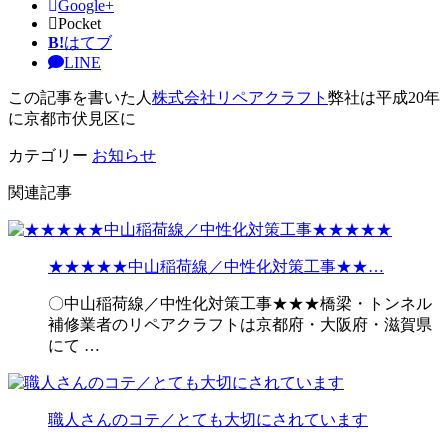
Google+
Pocket
B!
はてブ
LINE
この記事を書いた人
株式会社リペアクラフト
弊社は平成20年
に京都市伏見区に
カテゴリー
お知らせ
関連記事
★★★★★中山稲荷線／中性化対策工事★★…
〇中山稲荷線／中性化対策工事★★★橋梁・トンネル
補修業者のリペアクラフトは京都府・大阪府・滋賀県
にて …
職人さんのコテ／とても大切にされています