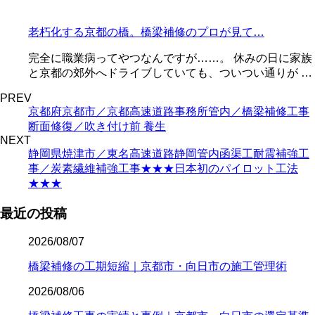
老朽化する京都の橋。橋梁補修のプロが見て…
完全に職業病ってやつなんですが……。 休みの日に家族
と京都の郊外へドライブしていても、ついつい通りが …
PREV
京都府京都市／京都高速道路事務所管内／橋梁補修工事
断面修復／吹き付け前 養生
NEXT
静岡県焼津市／東名高速道路静岡管内函渠工耐震補強工
事／炭素繊維補強工事★★★日本初のパイロット工法
★★★
最近の投稿
2026/08/07
橋梁補修の工期短縮｜京都市・向日市の施工管理術
2026/08/06