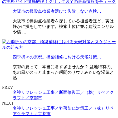
大阪市の橋梁点検業者選びで失敗しない点検…
大阪市で橋梁点検業者を探している担当者ほど、実は
静かに損をしています。検索上位に並ぶ建設コンサル
や橋 …
四季折々の京都。橋梁補修における天候対策…
京都の夏って、本当に暑すぎませんか？ 盆地特有の、
あの風がスッと止まった瞬間のサウナみたいな湿気と
熱 …
PREV
名神リフレッシュ工事／断面修復工／（株）リペアク
ラフト／京都市
NEXT
名神リフレッシュ工事／剥落防止対策工／（株）リペ
アクラフト／京都市